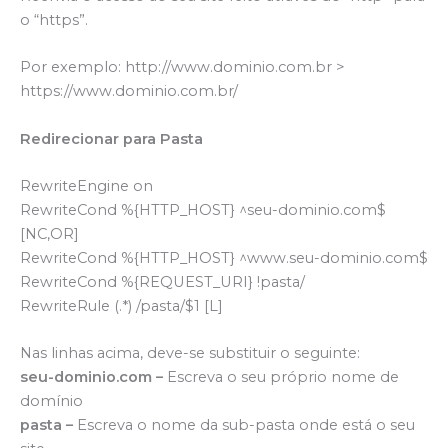
o “https”.
Por exemplo: http://www.dominio.com.br >
https://www.dominio.com.br/
Redirecionar para Pasta
RewriteEngine on
RewriteCond %{HTTP_HOST} ^seu-dominio.com$
[NC,OR]
RewriteCond %{HTTP_HOST} ^www.seu-dominio.com$
RewriteCond %{REQUEST_URI} !pasta/
RewriteRule (.*) /pasta/$1 [L]
Nas linhas acima, deve-se substituir o seguinte:
seu-dominio.com –
Escreva o seu próprio nome de
domínio
pasta –
Escreva o nome da sub-pasta onde está o seu