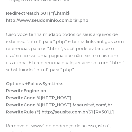
RedirectMatch 301 (.*)\.html$
http://www.seudominio.com.br$1.php
Caso você tenha mudado todos os seus arquivos de
extensão “.html” para “.php” e tenha links antigos com
referências para os “.html”, você pode evitar que o
usuário acesse uma página que não existe mais com
essa linha; Ela redireciona qualquer acesso a um “.html”
substituindo “.html” para “.php”.
Options +FollowSymLinks
RewriteEngine on
RewriteCond %{HTTP_HOST} .
RewriteCond %{HTTP_HOST} !^seusite\.com\.br
RewriteRule (.*) http://seusite.com.br/$1 [R=301,L]
Remove o “www” do endereço de acesso, isto é,