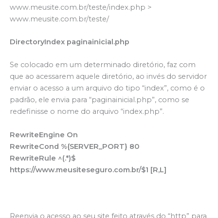
www.meusite.com.br/teste/index.php >
www.meusite.com.br/teste/
DirectoryIndex paginainicial.php
Se colocado em um determinado diretório, faz com
que ao acessarem aquele diretório, ao invés do servidor
enviar o acesso a um arquivo do tipo “index”, como é o
padrão, ele envia para “paginainicial.php”, como se
redefinisse o nome do arquivo “index.php”.
RewriteEngine On
RewriteCond %{SERVER_PORT} 80
RewriteRule ^(.*)$
https://www.meusiteseguro.com.br/$1 [R,L]
Reenvia o acesso ao seu site feito através do “http” para