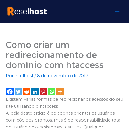
Ir
para
o
conteúdo
Como criar um
redirecionamento de
domínio com htaccess
Por
intelhost
/
8 de novembro de 2017
Existem várias formas de redirecionar os acessos do seu
site utilizando o htaccess.
A idéia deste artigo é de apenas orientar os usuários
com códigos prontos, mas é de responsabilidade total
do usuário desses sistemas testa-los. Qualquer