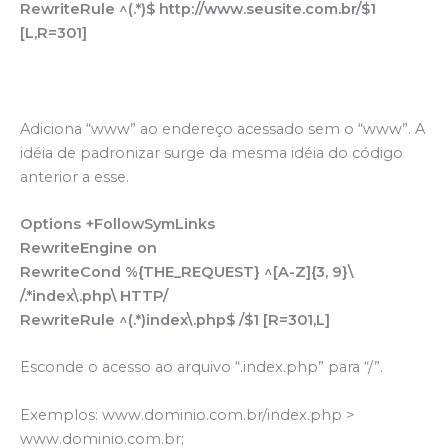
RewriteRule ^(.*)$ http://www.seusite.com.br/$1
[L,R=301]
Adiciona “www” ao endereço acessado sem o “www”. A
idéia de padronizar surge da mesma idéia do código
anterior a esse.
Options +FollowSymLinks
RewriteEngine on
RewriteCond %{THE_REQUEST} ^[A-Z]{3, 9}\
/.*index\.php\ HTTP/
RewriteRule ^(.*)index\.php$ /$1 [R=301,L]
Esconde o acesso ao arquivo “.index.php” para “/”.
Exemplos: www.dominio.com.br/index.php >
www.dominio.com.br;