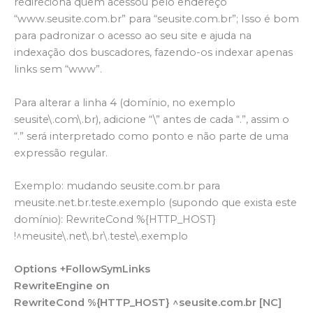
redireciona quem acessou pelo endereço
“www.seusite.com.br” para “seusite.com.br”; Isso é bom
para padronizar o acesso ao seu site e ajuda na
indexação dos buscadores, fazendo-os indexar apenas
links sem “www”.
Para alterar a linha 4 (domínio, no exemplo
seusite\.com\.br), adicione “\” antes de cada “.”, assim o
“.” será interpretado como ponto e não parte de uma
expressão regular.
Exemplo: mudando seusite.com.br para
meusite.net.br.teste.exemplo (supondo que exista este
domínio): RewriteCond %{HTTP_HOST}
!^meusite\.net\.br\.teste\.exemplo
Options +FollowSymLinks
RewriteEngine on
RewriteCond %{HTTP_HOST} ^seusite.com.br [NC]