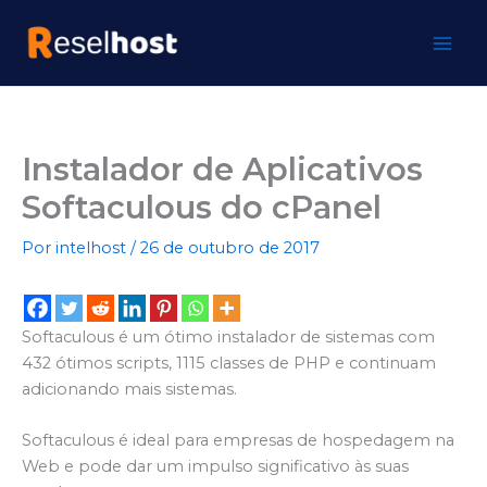
Ir
para
o
conteúdo
Instalador de Aplicativos
Softaculous do cPanel
Por
intelhost
/
26 de outubro de 2017
Softaculous é um ótimo instalador de sistemas com
432 ótimos scripts, 1115 classes de PHP e continuam
adicionando mais sistemas.
Softaculous é ideal para empresas de hospedagem na
Web e pode dar um impulso significativo às suas