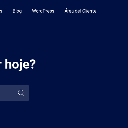
s
Blog
WordPress
Área del Cliente
 hoje?
Pesquisar
por: