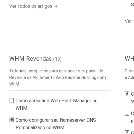
S
Ver todos os artigos →
Ver 
WHM Revendas
WH
(13)
Tutoriais completos para gerenciar seu painel de
Como
Revenda de Alojamento Web Reseller Hosting com
e Ad
WHM
C
Como acessar o Web Host Manager ou
W
WHM
C
Como configurar seu Nameserver DNS
n
Personalizado no WHM
C