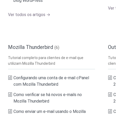
blog WordPress
Ver 
Ver todos os artigos →
Mozilla Thunderbird
Ou
(6)
Tutorial completo para clientes de e-mail que
Tuto
utilizam Mozilla Thunderbird
clie
Configurando uma conta de e-mail cPanel
C
com Mozilla Thunderbird
2
Como verificar se há novos e-mails no
C
Mozilla Thunderbird
2
Como enviar um e-mail usando o Mozilla
C