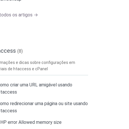
todos os artigos →
access
(8)
rmações e dicas sobre configurações em
riais de htaccess e cPanel
omo criar uma URL amigável usando
htaccess
omo redirecionar uma página ou site usando
htaccess
HP error Allowed memory size