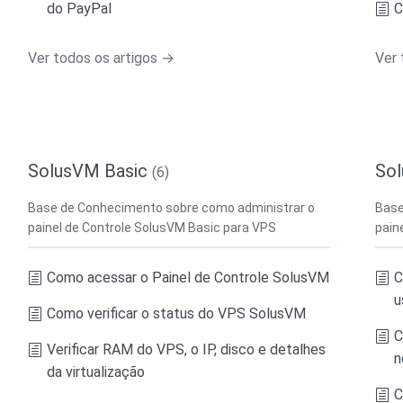
do PayPal
C
Ver todos os artigos →
Ver 
SolusVM Basic
So
(6)
Base de Conhecimento sobre como administrar o
Base
painel de Controle SolusVM Basic para VPS
pain
Como acessar o Painel de Controle SolusVM
C
u
Como verificar o status do VPS SolusVM
C
Verificar RAM do VPS, o IP, disco e detalhes
n
da virtualização
C