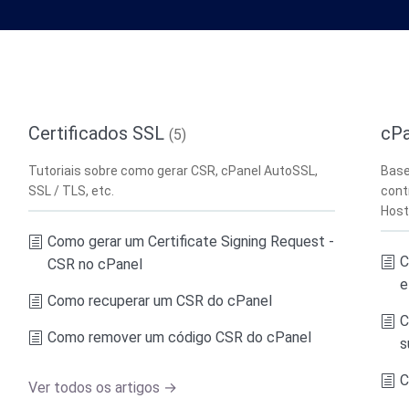
Certificados SSL
cPa
(5)
Tutoriais sobre como gerar CSR, cPanel AutoSSL,
Base
SSL / TLS, etc.
cont
Host
Como gerar um Certificate Signing Request -
C
CSR no cPanel
e
Como recuperar um CSR do cPanel
C
Como remover um código CSR do cPanel
s
C
Ver todos os artigos →