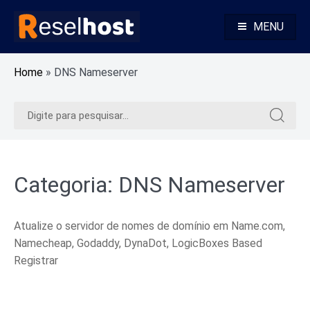
Pular
para
MENU
o
Alojamento Web Rápido e Seguro Revenda Alojamento Web
Reselhost
conteúdo
Home
»
DNS Nameserver
Pesquisar
Pesquis
por:
por:
Categoria:
DNS Nameserver
Atualize o servidor de nomes de domínio em Name.com,
Namecheap, Godaddy, DynaDot, LogicBoxes Based
Registrar