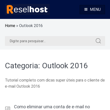
Pular
para
MENU
o
Alojamento Web Rápido e Seguro Revenda Alojamento Web
Reselhost
conteúdo
Home
»
Outlook 2016
Pesquisar
Pesquis
por:
por:
Categoria:
Outlook 2016
Tutorial completo com dicas super úteis para o cliente de
e-mail Outlook 2016
Como eliminar uma conta de e-mail no