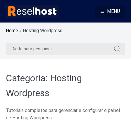
Pular
para
MENU
o
Alojamento Web Rápido e Seguro Revenda Alojamento Web
Reselhost
conteúdo
Home
»
Hosting Wordpress
Pesquisar
Pesquis
por:
por:
Categoria:
Hosting
Wordpress
Tutoriais completos para gerenciar e configurar o painel
de Hosting Wordpress