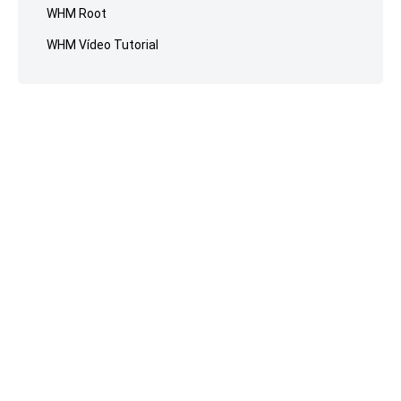
WHM Root
WHM Vídeo Tutorial
Reselhost
© 2023.