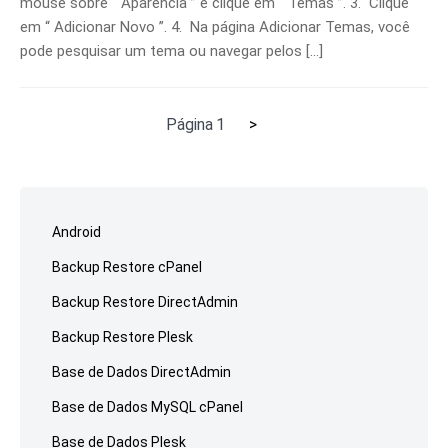
mouse sobre “ Aparência ” e clique em “ Temas ”. 3. Clique
em “ Adicionar Novo ”. 4. Na página Adicionar Temas, você
pode pesquisar um tema ou navegar pelos […]
Próxima
Página
1
>
Paginação
página
de
Ir
posts
para
Android
o
Backup Restore cPanel
rodapé
Backup Restore DirectAdmin
Backup Restore Plesk
Base de Dados DirectAdmin
Base de Dados MySQL cPanel
Base de Dados Plesk