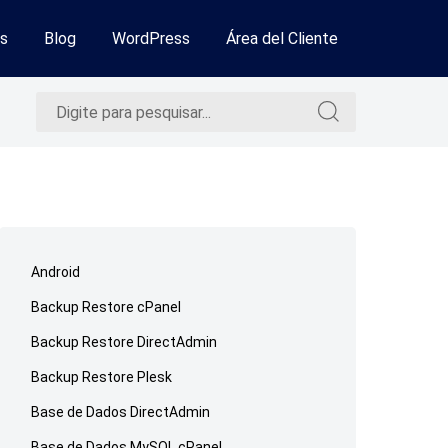
s
Blog
WordPress
Área del Cliente
Pesquisar
Pesquisar
por:
por:
Ir
para
Android
o
Backup Restore cPanel
rodapé
Backup Restore DirectAdmin
Backup Restore Plesk
Base de Dados DirectAdmin
Base de Dados MySQL cPanel