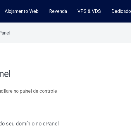
Alojamento Web
Revenda
VPS & VDS
Dedicado
mento Web
Panel
nel
flare no painel de controle
 do seu domínio no cPanel