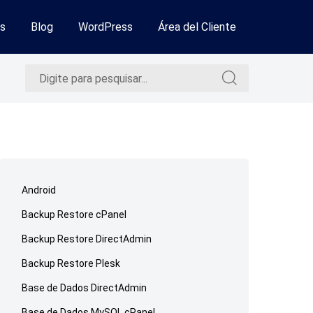
s
Blog
WordPress
Área del Cliente
Pesquisar
Pesquisar
por:
por:
Ir
para
Android
o
Backup Restore cPanel
rodapé
Backup Restore DirectAdmin
Backup Restore Plesk
Base de Dados DirectAdmin
Base de Dados MySQL cPanel