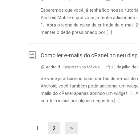
Esperamos que você já tenha lido nosso tutori
Android Mobile e que você já tenha adicionado 
1. Abra o ícone da caixa de entrada de e-mail. 
manter o dedo pressionado por […]
Como ler e-mails do cPanel no seu disp
Android
,
Dispositivos Móveis
23 de julho de
Se você já adicionou suas contas de e-mail do 
Android, você também pode adicionar um widget 
mails do cPanel apenas abrindo um widget. 1. A
sua tela inicial por alguns segundos […]
Paginação
1
2
>
Página
Página
Próxima
de