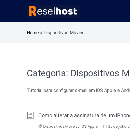
Pular
para
o
Alojamento Web Rápido e Seguro Revenda Aloja
Reselhost
conteúdo
Home
»
Dispositivos Móveis
Categoria:
Dispositivos M
Tutorial para configurar e-mail em iOS Apple e Andr
Como alterar a assinatura de um iPhon
Dispositivos Móveis
,
iOS Apple
25 de julho 