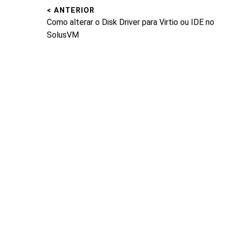
< ANTERIOR
Navegação
Post
Como alterar o Disk Driver para Virtio ou IDE no
de
anterior:
SolusVM
Post