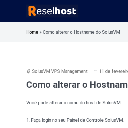
Pular
para
o
Alojamento Web Rápido e Seguro Revenda Aloja
Reselhost
conteúdo
Home
»
Como alterar o Hostname do SolusVM
SolusVM VPS Management
11 de feverei
Como alterar o Hostna
Você pode alterar o nome do host de SolusVM.
1. Faça login no seu Painel de Controle SolusVM.