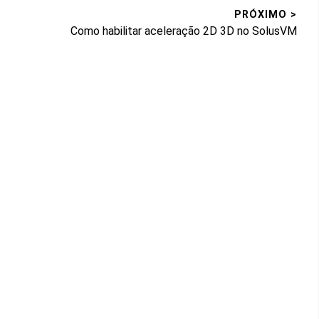
PRÓXIMO >
Próximo
Como habilitar aceleração 2D 3D no SolusVM
post: