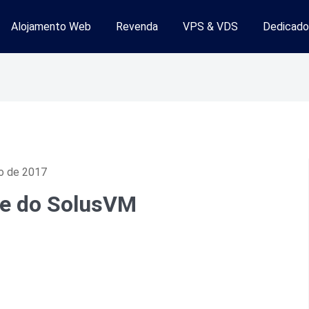
Alojamento Web
Revenda
VPS & VDS
Dedicado
mento Web
ro de 2017
me do SolusVM