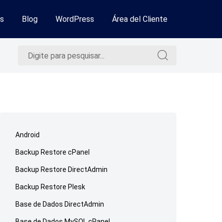
s
Blog
WordPress
Área del Cliente
Pesquisar
Pesquisar
por:
por:
Ir
para
Android
o
Backup Restore cPanel
rodapé
Backup Restore DirectAdmin
Backup Restore Plesk
Base de Dados DirectAdmin
Base de Dados MySQL cPanel