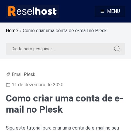
Pular
para
MENU
o
Alojamento Web Rápido e Seguro Revenda Alojamento Web
Reselhost
conteúdo
Home
»
Como criar uma conta de e-mail no Plesk
Pesquisar
Pesquis
por:
por:
Email Plesk
11 de dezembro de 2020
Como criar uma conta de e-
mail no Plesk
Siga este tutorial para criar uma conta de e-mail no seu