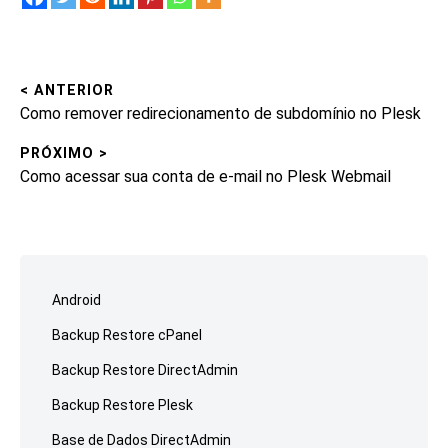
< ANTERIOR
Navegação
Post
Como remover redirecionamento de subdomínio no Plesk
de
anterior:
PRÓXIMO >
Post
Próximo
Como acessar sua conta de e-mail no Plesk Webmail
post:
Ir
para
Android
o
Backup Restore cPanel
rodapé
Backup Restore DirectAdmin
Backup Restore Plesk
Base de Dados DirectAdmin