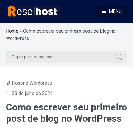
Pular
para
MENU
o
Alojamento Web Rápido e Seguro Revenda Alojamento Web
Reselhost
conteúdo
Home
»
Como escrever seu primeiro post de blog no
WordPress
Pesquisar
Pesquis
por:
por:
Hosting Wordpress
28 de julho de 2021
Como escrever seu primeiro
post de blog no WordPress