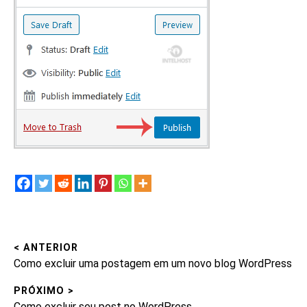
< ANTERIOR
Navegação
Post
Como excluir uma postagem em um novo blog WordPress
de
anterior:
PRÓXIMO >
Post
Próximo
Como excluir seu post no WordPress