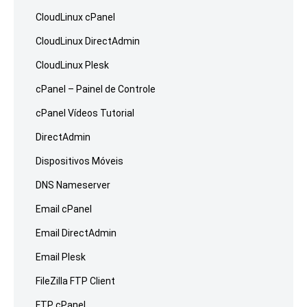
CloudLinux cPanel
CloudLinux DirectAdmin
CloudLinux Plesk
cPanel – Painel de Controle
cPanel Vídeos Tutorial
DirectAdmin
Dispositivos Móveis
DNS Nameserver
Email cPanel
Email DirectAdmin
Email Plesk
FileZilla FTP Client
FTP cPanel