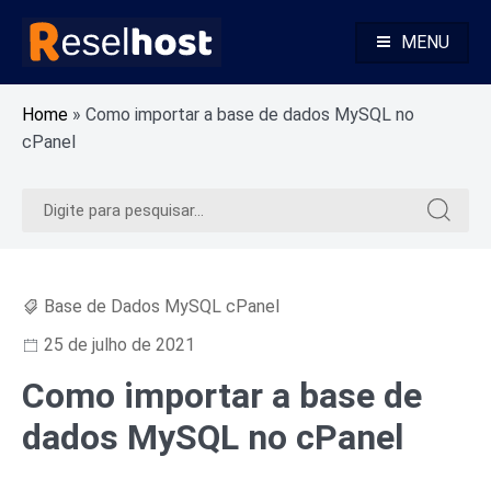
Pular
para
MENU
o
Alojamento Web Rápido e Seguro Revenda Alojamento Web
Reselhost
conteúdo
Home
»
Como importar a base de dados MySQL no
cPanel
Pesquisar
Pesquis
por:
por:
Base de Dados MySQL cPanel
25 de julho de 2021
Como importar a base de
dados MySQL no cPanel