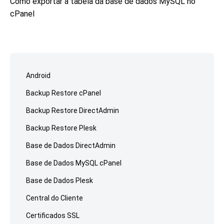
Próximo
Como exportar a tabela da base de dados MySQL no
post:
cPanel
Ir
para
Android
o
Backup Restore cPanel
rodapé
Backup Restore DirectAdmin
Backup Restore Plesk
Base de Dados DirectAdmin
Base de Dados MySQL cPanel
Base de Dados Plesk
Central do Cliente
Certificados SSL