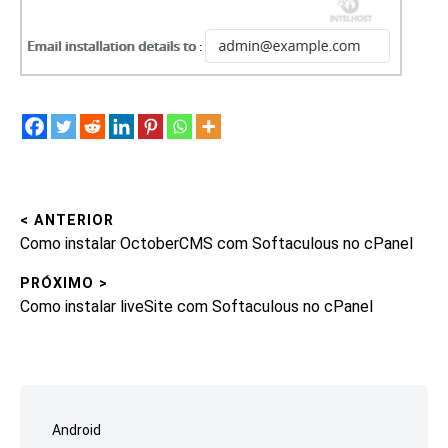
< ANTERIOR
Navegação
Post
Como instalar OctoberCMS com Softaculous no cPanel
de
anterior:
PRÓXIMO >
Post
Próximo
Como instalar liveSite com Softaculous no cPanel
post:
Ir
para
Android
o