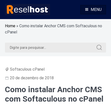
Pular
para
MENU
o
Alojamento Web Rápido e Seguro Revenda Alojamento Web
Reselhost
conteúdo
Home
»
Como instalar Anchor CMS com Softaculous no
cPanel
Pesquisar
Pesquis
por:
por:
Softaculous cPanel
20 de dezembro de 2018
Como instalar Anchor CMS
com Softaculous no cPanel