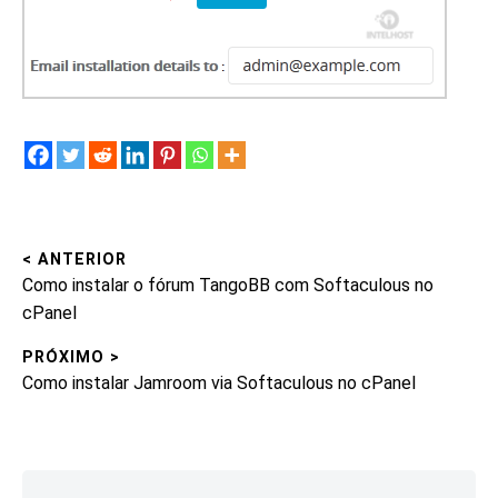
< ANTERIOR
Navegação
Post
Como instalar o fórum TangoBB com Softaculous no
de
anterior:
cPanel
Post
PRÓXIMO >
Próximo
Como instalar Jamroom via Softaculous no cPanel
post:
Ir