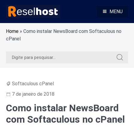
Pular
para
MENU
o
Alojamento Web Rápido e Seguro Revenda Alojamento Web
Reselhost
conteúdo
Home
»
Como instalar NewsBoard com Softaculous no
cPanel
Pesquisar
Pesquis
por:
por:
Softaculous cPanel
7 de janeiro de 2018
Como instalar NewsBoard
com Softaculous no cPanel