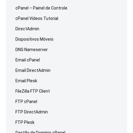
cPanel – Painel de Controle
cPanel Vídeos Tutorial
DirectAdmin
Dispositivos Móveis
DNS Nameserver
Email cPanel
Email DirectAdmin
Email Plesk
FileZilla FTP Client
FTP cPanel
FTP DirectAdmin
FTP Plesk
Gestão de Domínio cPanel