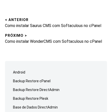
< ANTERIOR
Navegação
Post
Como instalar Saurus CMS com Softaculous no cPanel
de
anterior:
PRÓXIMO >
Post
Próximo
Como instalar WonderCMS com Softaculous no cPanel
post:
Ir
para
Android
o
Backup Restore cPanel
rodapé
Backup Restore DirectAdmin
Backup Restore Plesk
Base de Dados DirectAdmin