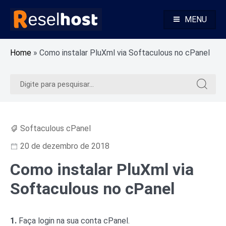
Pular
para
MENU
o
Alojamento Web Rápido e Seguro Revenda Alojamento Web
Reselhost
conteúdo
Home
»
Como instalar PluXml via Softaculous no cPanel
Pesquisar
Pesquis
por:
por:
Softaculous cPanel
20 de dezembro de 2018
Como instalar PluXml via
Softaculous no cPanel
1.
Faça login na sua conta cPanel.