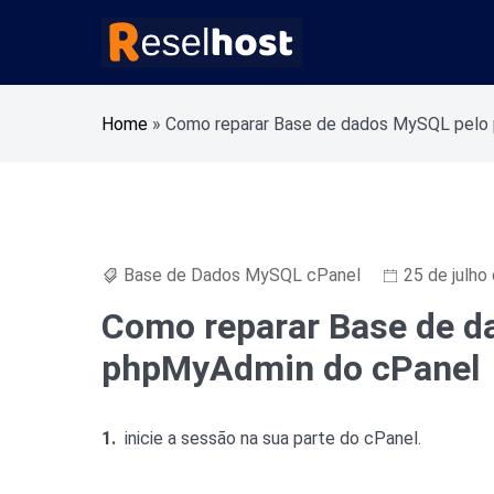
Pular
para
o
Alojamento Web Rápido e Seguro Revenda Aloja
Reselhost
conteúdo
Home
»
Como reparar Base de dados MySQL pelo
Base de Dados MySQL cPanel
25 de julho
Como reparar Base de d
phpMyAdmin do cPanel
1.
inicie a sessão na sua parte do cPanel.