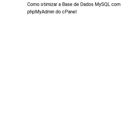
Post
Como otimizar a Base de Dados MySQL com
de
anterior:
phpMyAdmin do cPanel
Post