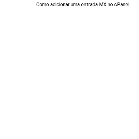
Próximo
Como adicionar uma entrada MX no cPanel
post:
Reselhost
© 2023.