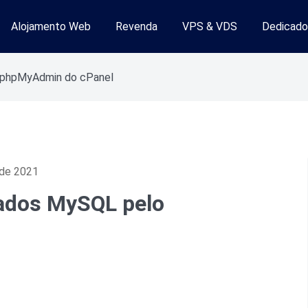
Alojamento Web
Revenda
VPS & VDS
Dedicado
mento Web
 phpMyAdmin do cPanel
 de 2021
ados MySQL pelo