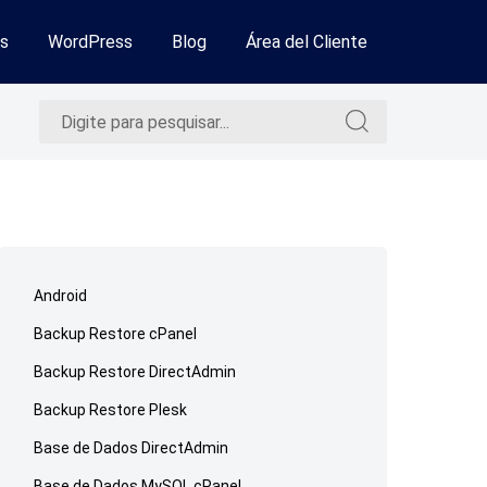
s
WordPress
Blog
Área del Cliente
Pesquisar
Pesquisar
por:
por:
Ir
para
Android
o
Backup Restore cPanel
rodapé
Backup Restore DirectAdmin
Backup Restore Plesk
Base de Dados DirectAdmin
Base de Dados MySQL cPanel