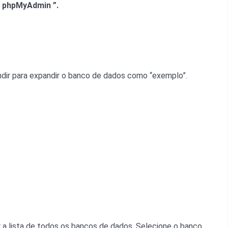
“
phpMyAdmin ”.
ndir para expandir o banco de dados como “exemplo”.
a lista de todos os bancos de dados. Selecione o banco