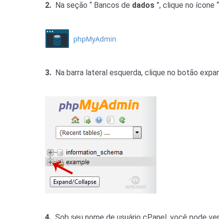
2.
Na seção “ Bancos de
dados
”, clique no ícone 
3.
Na barra lateral esquerda, clique no botão expa
4.
Sob seu nome de usuário cPanel, você pode ver 