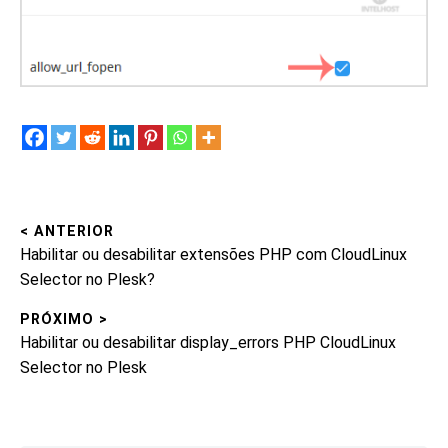
< ANTERIOR
Navegação
Post
Habilitar ou desabilitar extensões PHP com CloudLinux
de
anterior:
Selector no Plesk?
Post
PRÓXIMO >
Próximo
Habilitar ou desabilitar display_errors PHP CloudLinux
post:
Selector no Plesk