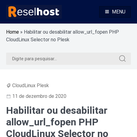
Pular
para
MENU
o
Alojamento Web Rápido e Seguro Revenda Alojamento Web
Reselhost
conteúdo
Home
»
Habilitar ou desabilitar allow_url_fopen PHP
CloudLinux Selector no Plesk
Pesquisar
Pesquis
por:
por:
CloudLinux Plesk
11 de dezembro de 2020
Habilitar ou desabilitar
allow_url_fopen PHP
CloudLinux Selector no